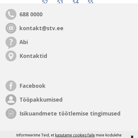
52
53
54
55
688 0000
kontakt@stv.ee
Abi
Kontaktid
Facebook
Tööpakkumised
Isikuandmete töötlemise tingimused
Informeerime Teid, et
kasutame cookies faile
meie kodulehe