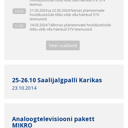
hooldustööde tõttu võib olla häiritud iTV STV
teenus.
21.03.2024 ja 22.03.2024 Narvas planeerivate
14.03
hooldustööde tõttu võib olla häiritud STV
teenused.
14.03.2024 Tallinnas planeerivate hooldustööde
11.03
tõttu võib olla häiritud STV teenused.
Veel uudiseid
25-26.10 Saalijalgpalli Karikas
23.10.2014
Analoogtelevisiooni pakett
MIKRO