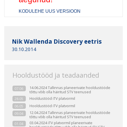
KODULEHE UUS VERSIOON
Nik Wallenda Discovery eetris
30.10.2014
Hooldustööd ja teadaanded
14.06.2024 Tallinnas planeerivate hooldustööde
07.06
tõttu võib olla häiritud STV teenused
Hooldustööd iTV platvormil
28.05
Hooldustööd iTV platvormil
06.05
12.04.2024 Tallinnas planeerivate hooldustööde
09.04
tõttu võib olla häiritud STV teenused
03.04.2024 iTV platvormil planeerivate
01.04