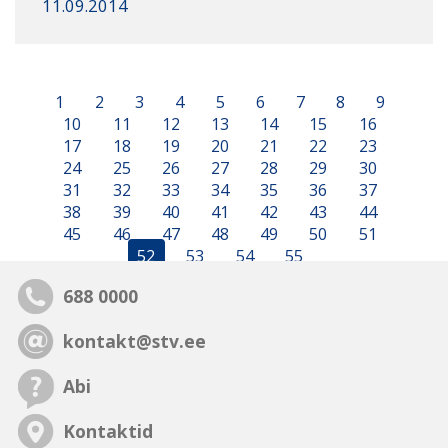
11.09.2014
1
2
3
4
5
6
7
8
9
10
11
12
13
14
15
16
17
18
19
20
21
22
23
24
25
26
27
28
29
30
31
32
33
34
35
36
37
38
39
40
41
42
43
44
45
46
47
48
49
50
51
52
53
54
55
688 0000
kontakt@stv.ee
Abi
Kontaktid