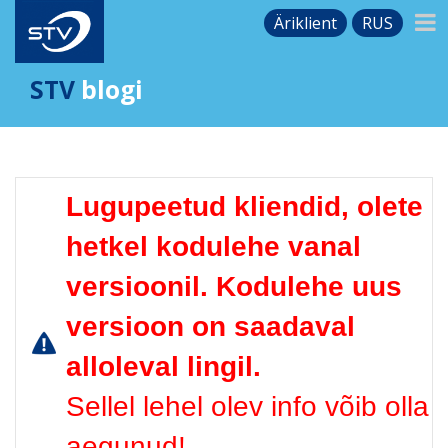
Äriklient
RUS
STV
blogi
Lugupeetud kliendid, olete
hetkel kodulehe vanal
versioonil. Kodulehe uus
versioon on saadaval
alloleval lingil.
Sellel lehel olev info võib olla
aegunud!