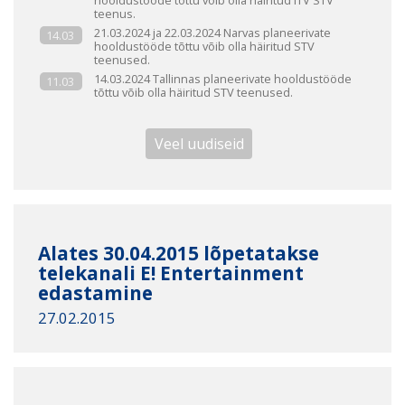
hooldustööde tõttu võib olla häiritud iTV STV
teenus.
21.03.2024 ja 22.03.2024 Narvas planeerivate
14.03
hooldustööde tõttu võib olla häiritud STV
teenused.
14.03.2024 Tallinnas planeerivate hooldustööde
11.03
tõttu võib olla häiritud STV teenused.
Veel uudiseid
Alates 30.04.2015 lõpetatakse
telekanali E! Entertainment
edastamine
27.02.2015