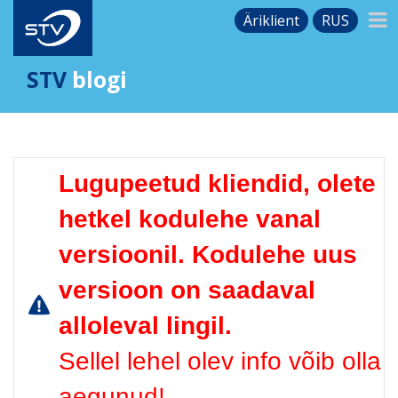
Äriklient
RUS
STV
blogi
Lugupeetud kliendid, olete
hetkel kodulehe vanal
versioonil. Kodulehe uus
versioon on saadaval
alloleval lingil.
Sellel lehel olev info võib olla
aegunud!