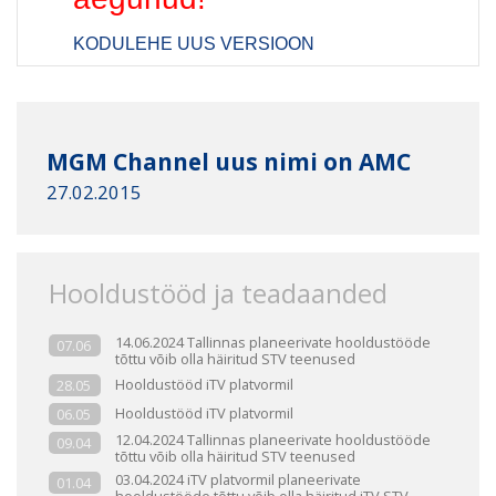
KODULEHE UUS VERSIOON
MGM Channel uus nimi on AMC
27.02.2015
Hooldustööd ja teadaanded
14.06.2024 Tallinnas planeerivate hooldustööde
07.06
tõttu võib olla häiritud STV teenused
Hooldustööd iTV platvormil
28.05
Hooldustööd iTV platvormil
06.05
12.04.2024 Tallinnas planeerivate hooldustööde
09.04
tõttu võib olla häiritud STV teenused
03.04.2024 iTV platvormil planeerivate
01.04