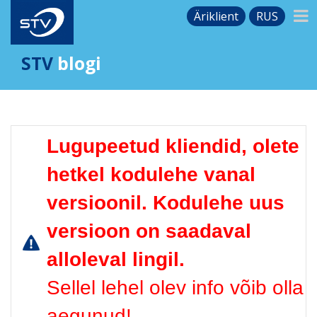
Äriklient
RUS
STV
blogi
Lugupeetud kliendid, olete
hetkel kodulehe vanal
versioonil. Kodulehe uus
versioon on saadaval
alloleval lingil.
Sellel lehel olev info võib olla
aegunud!