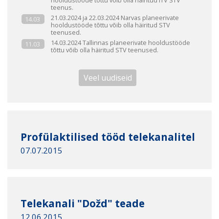
hooldustööde tõttu võib olla häiritud iTV STV
teenus.
21.03.2024 ja 22.03.2024 Narvas planeerivate
14.03
hooldustööde tõttu võib olla häiritud STV
teenused.
14.03.2024 Tallinnas planeerivate hooldustööde
11.03
tõttu võib olla häiritud STV teenused.
Veel uudiseid
Profülaktilised tööd telekanalitel
07.07.2015
Telekanali "Dožd" teade
12.06.2015