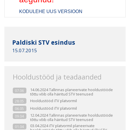
KODULEHE UUS VERSIOON
Paldiski STV esindus
15.07.2015
Hooldustööd ja teadaanded
14.06.2024 Tallinnas planeerivate hooldustööde
07.06
tõttu võib olla häiritud STV teenused
Hooldustööd iTV platvormil
28.05
Hooldustööd iTV platvormil
06.05
12.04.2024 Tallinnas planeerivate hooldustööde
09.04
tõttu võib olla häiritud STV teenused
03.04.2024 iTV platvormil planeerivate
01.04