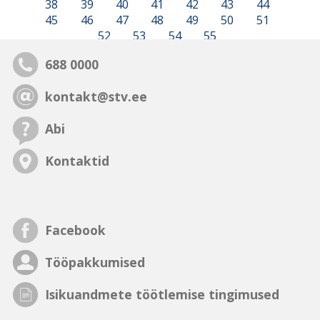
38
39
40
41
42
43
44
45
46
47
48
49
50
51
52
53
54
55
688 0000
kontakt@stv.ee
Abi
Kontaktid
Facebook
Tööpakkumised
Isikuandmete töötlemise tingimused