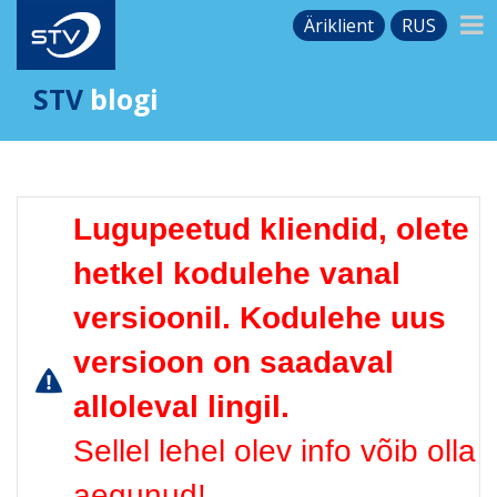
Äriklient
RUS
STV
blogi
Lugupeetud kliendid, olete
hetkel kodulehe vanal
versioonil. Kodulehe uus
versioon on saadaval
alloleval lingil.
Sellel lehel olev info võib olla
aegunud!