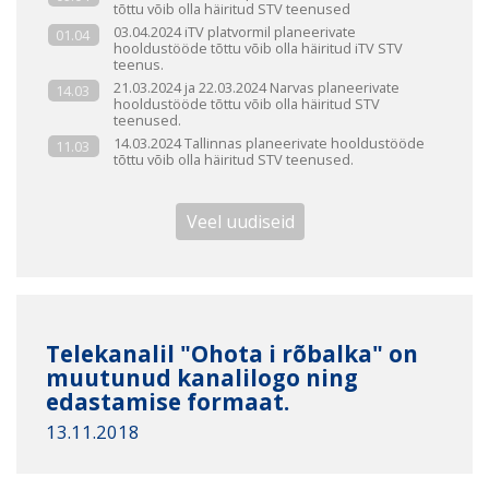
tõttu võib olla häiritud STV teenused
03.04.2024 iTV platvormil planeerivate
01.04
hooldustööde tõttu võib olla häiritud iTV STV
teenus.
21.03.2024 ja 22.03.2024 Narvas planeerivate
14.03
hooldustööde tõttu võib olla häiritud STV
teenused.
14.03.2024 Tallinnas planeerivate hooldustööde
11.03
tõttu võib olla häiritud STV teenused.
Veel uudiseid
Telekanalil "Ohota i rõbalka" on
muutunud kanalilogo ning
edastamise formaat.
13.11.2018