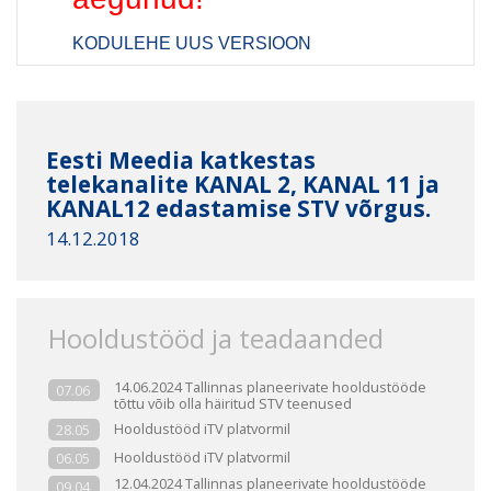
KODULEHE UUS VERSIOON
Eesti Meedia katkestas
telekanalite KANAL 2, KANAL 11 ja
KANAL12 edastamise STV võrgus.
14.12.2018
Hooldustööd ja teadaanded
14.06.2024 Tallinnas planeerivate hooldustööde
07.06
tõttu võib olla häiritud STV teenused
Hooldustööd iTV platvormil
28.05
Hooldustööd iTV platvormil
06.05
12.04.2024 Tallinnas planeerivate hooldustööde
09.04