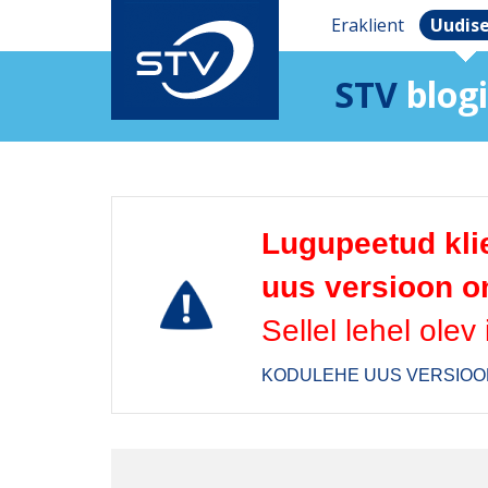
Eraklient
Uudis
STV
blogi
Lugupeetud klie
uus versioon on
Sellel lehel olev
KODULEHE UUS VERSIOO