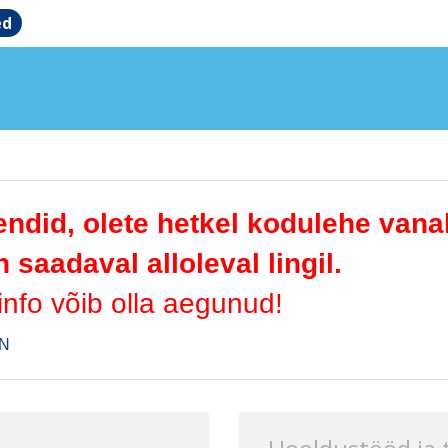
ed
ndid, olete hetkel kodulehe vana
 saadaval alloleval lingil.
 info võib olla aegunud!
N