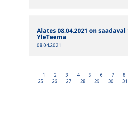
Alates 08.04.2021 on saadaval
YleTeema
08.04.2021
1
2
3
4
5
6
7
8
25
26
27
28
29
30
31