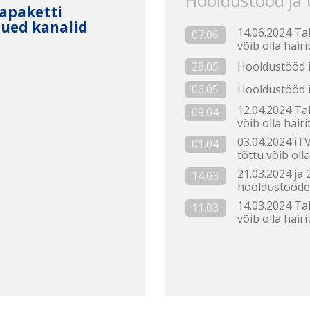
Hooldustööd ja
mapaketti
 uued kanalid
14.06.2024 Ta
07.06
võib olla häi
Hooldustööd i
28.05
Hooldustööd i
06.05
12.04.2024 Ta
09.04
võib olla häi
03.04.2024 iT
01.04
tõttu võib oll
21.03.2024 ja
14.03
hooldustööde 
14.03.2024 Ta
11.03
võib olla häir