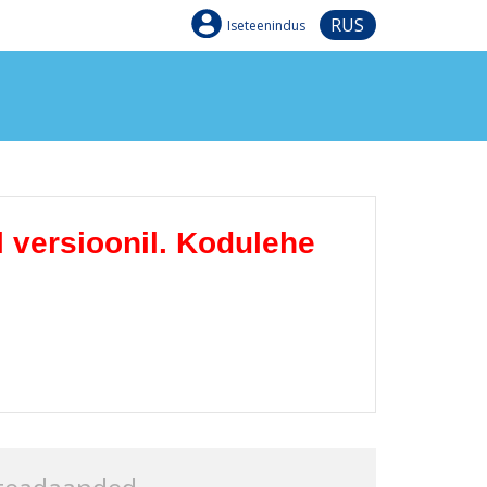
RUS
Iseteenindus
l versioonil. Kodulehe