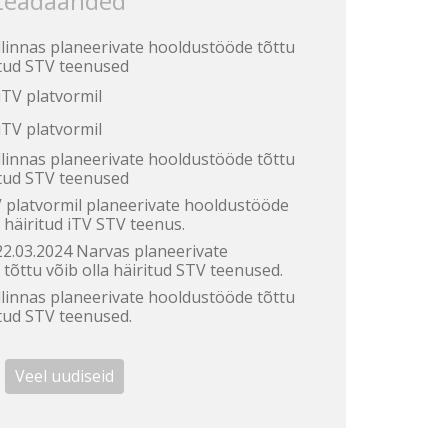
 teadaanded
llinnas planeerivate hooldustööde tõttu
ritud STV teenused
TV platvormil
TV platvormil
llinnas planeerivate hooldustööde tõttu
ritud STV teenused
V platvormil planeerivate hooldustööde
a häiritud iTV STV teenus.
 22.03.2024 Narvas planeerivate
tõttu võib olla häiritud STV teenused.
llinnas planeerivate hooldustööde tõttu
itud STV teenused.
Veel uudiseid