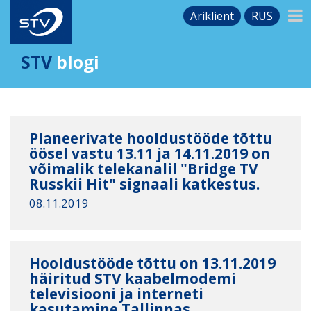
Äriklient
RUS
STV
blogi
Planeerivate hooldustööde tõttu
öösel vastu 13.11 ja 14.11.2019 on
võimalik telekanalil "Bridge TV
Russkii Hit" signaali katkestus.
08.11.2019
Hooldustööde tõttu on 13.11.2019
häiritud STV kaabelmodemi
televisiooni ja interneti
kasutamine Tallinnas.