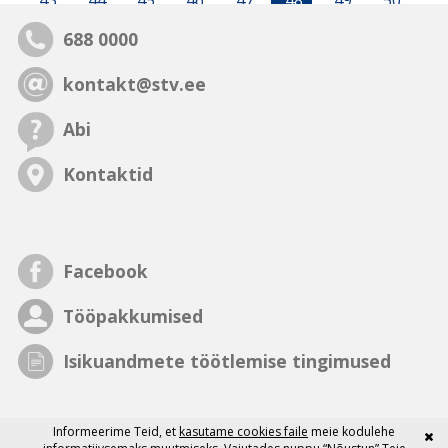
43
44
45
46
47
48
49
50
688 0000
kontakt@stv.ee
Abi
Kontaktid
Facebook
Tööpakkumised
Isikuandmete töötlemise tingimused
Informeerime Teid, et
kasutame cookies faile
meie kodulehe