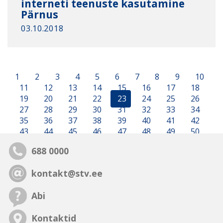
interneti teenuste kasutamine
Pärnus
03.10.2018
1
2
3
4
5
6
7
8
9
10
11
12
13
14
15
16
17
18
19
20
21
22
23
24
25
26
27
28
29
30
31
32
33
34
35
36
37
38
39
40
41
42
43
44
45
46
47
48
49
50
688 0000
kontakt@stv.ee
Abi
Kontaktid