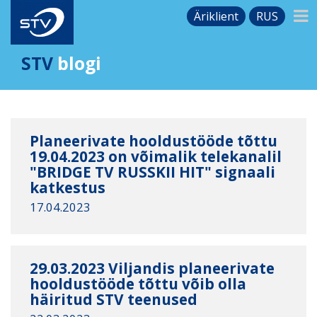
Äriklient
RUS
STV
blogi
Planeerivate hooldustööde tõttu
19.04.2023 on võimalik telekanalil
"BRIDGE TV RUSSKII HIT" signaali
katkestus
17.04.2023
29.03.2023 Viljandis planeerivate
hooldustööde tõttu võib olla
häiritud STV teenused