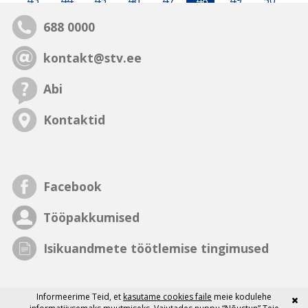
43
44
45
46
47
48
49
50
688 0000
kontakt@stv.ee
Abi
Kontaktid
Facebook
Tööpakkumised
Isikuandmete töötlemise tingimused
Informeerime Teid, et
kasutame cookies faile
meie kodulehe