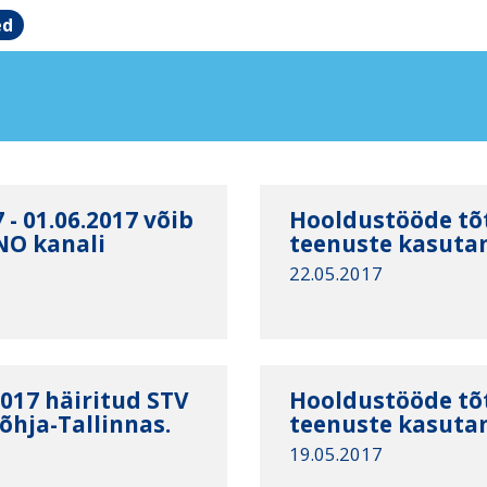
ed
- 01.06.2017 võib
Hooldustööde tõt
O kanali
teenuste kasuta
22.05.2017
017 häiritud STV
Hooldustööde tõt
hja-Tallinnas.
teenuste kasuta
19.05.2017