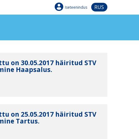
RUS
Iseteenindus
tu on 30.05.2017 häiritud STV
mine Haapsalus.
tu on 25.05.2017 häiritud STV
mine Tartus.