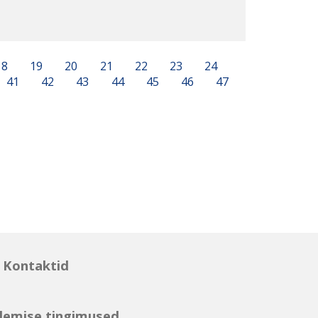
18
19
20
21
22
23
24
41
42
43
44
45
46
47
Kontaktid
lemise tingimused