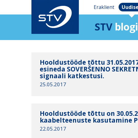
Eraklient
Uudis
STV
blogi
Hooldustööde tõttu 31.05.2017 
esineda SOVERŠENNO SEKRETN
signaali katkestusi.
25.05.2017
Hooldustööde tõttu on 30.05.2
kaabelteenuste kasutamine Põ
22.05.2017