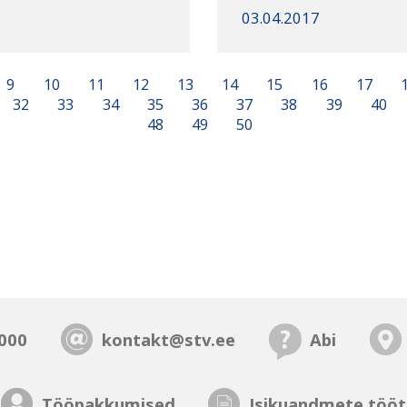
03.04.2017
9
10
11
12
13
14
15
16
17
32
33
34
35
36
37
38
39
40
48
49
50
000
kontakt@stv.ee
Abi
Tööpakkumised
Isikuandmete tööt