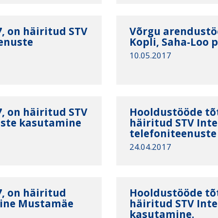
, on häiritud STV
Võrgu arendustö
eenuste
Kopli, Saha-Loo p
10.05.2017
, on häiritud STV
Hooldustööde tõt
nuste kasutamine
häiritud STV Inter
telefoniteenuste
24.04.2017
, on häiritud
Hooldustööde tõt
mine Mustamäe
häiritud STV Inte
kasutamine.