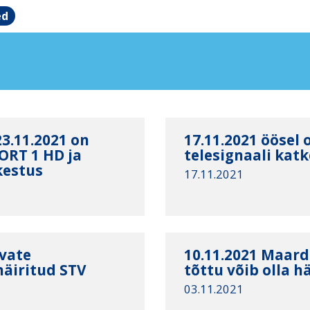
ed
23.11.2021 on
17.11.2021 öösel 
ORT 1 HD ja
telesignaali kat
kestus
17.11.2021
ivate
10.11.2021 Maard
häiritud STV
tõttu võib olla h
03.11.2021