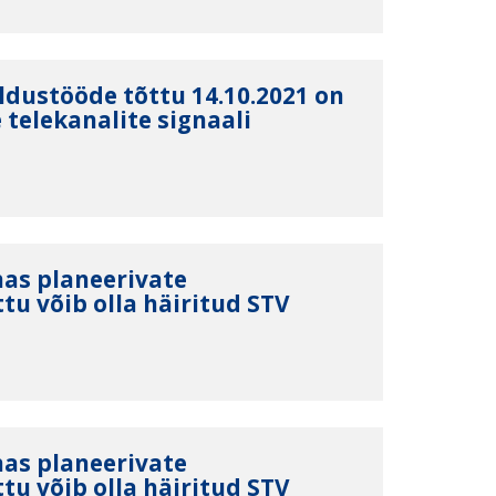
ldustööde tõttu 14.10.2021 on
telekanalite signaali
nas planeerivate
tu võib olla häiritud STV
nas planeerivate
tu võib olla häiritud STV