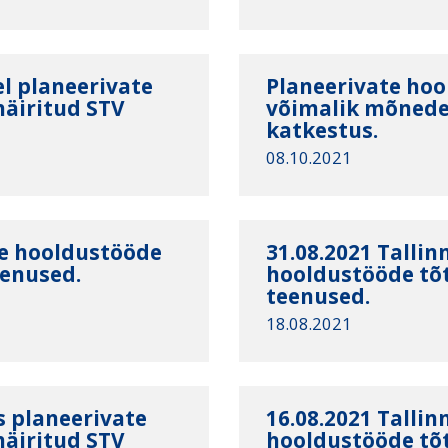
l planeerivate
Planeerivate hoo
häiritud STV
võimalik mõnede 
katkestus.
08.10.2021
te hooldustööde
31.08.2021 Tallin
eenused.
hooldustööde tõt
teenused.
18.08.2021
s planeerivate
16.08.2021 Tallin
häiritud STV
hooldustööde tõt