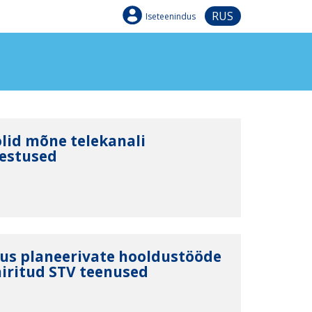
RUS
Iseteenindus
olid mõne telekanali
kestused
us planeerivate hooldustööde
äiritud STV teenused