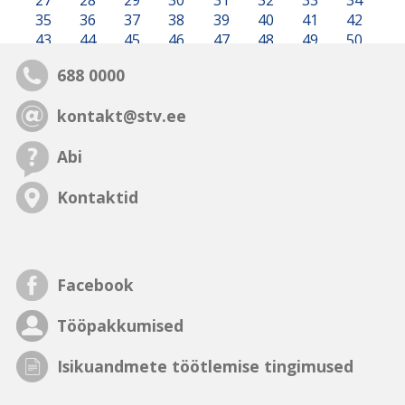
27
28
29
30
31
32
33
34
35
36
37
38
39
40
41
42
43
44
45
46
47
48
49
50
688 0000
kontakt@stv.ee
Abi
Kontaktid
Facebook
Tööpakkumised
Isikuandmete töötlemise tingimused