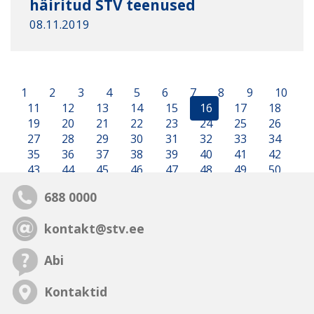
häiritud STV teenused
08.11.2019
1
2
3
4
5
6
7
8
9
10
11
12
13
14
15
16
17
18
19
20
21
22
23
24
25
26
27
28
29
30
31
32
33
34
35
36
37
38
39
40
41
42
43
44
45
46
47
48
49
50
688 0000
kontakt@stv.ee
Abi
Kontaktid