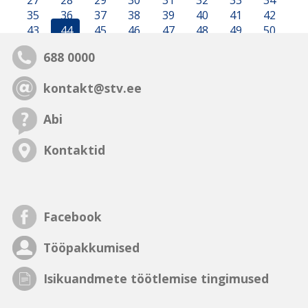
27
28
29
30
31
32
33
34
35
36
37
38
39
40
41
42
43
44
45
46
47
48
49
50
688 0000
kontakt@stv.ee
Abi
Kontaktid
Facebook
Tööpakkumised
Isikuandmete töötlemise tingimused