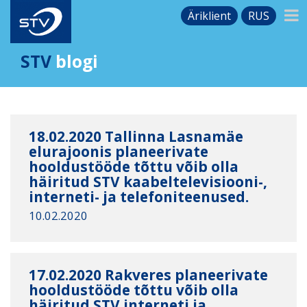
Äriklient
RUS
STV
blogi
18.02.2020 Tallinna Lasnamäe
elurajoonis planeerivate
hooldustööde tõttu võib olla
häiritud STV kaabeltelevisiooni-,
interneti- ja telefoniteenused.
10.02.2020
17.02.2020 Rakveres planeerivate
hooldustööde tõttu võib olla
häiritud STV interneti ja