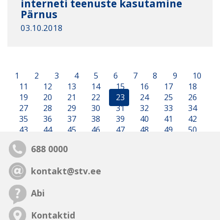
interneti teenuste kasutamine
Pärnus
03.10.2018
1
2
3
4
5
6
7
8
9
10
11
12
13
14
15
16
17
18
19
20
21
22
23
24
25
26
27
28
29
30
31
32
33
34
35
36
37
38
39
40
41
42
43
44
45
46
47
48
49
50
688 0000
kontakt@stv.ee
Abi
Kontaktid