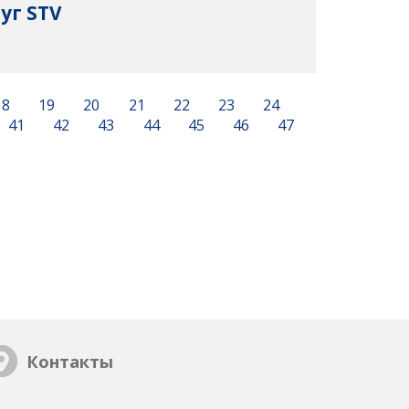
уг STV
18
19
20
21
22
23
24
41
42
43
44
45
46
47
Контакты