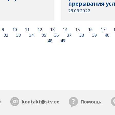
прерывания усл
29.03.2022
9
10
11
12
13
14
15
16
17
32
33
34
35
36
37
38
39
40
48
49
0
kontakt@stv.ee
Помощь