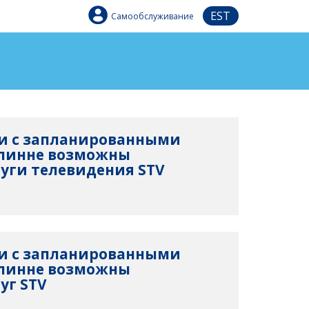
EST
Самообслуживание
язи с запланированными
ллинне возможны
уги телевидения STV
язи с запланированными
ллинне возможны
уг STV