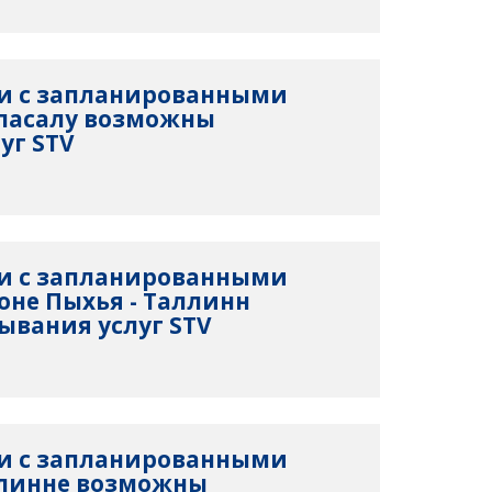
язи с запланированными
апасалу возможны
уг STV
язи с запланированными
оне Пыхья - Таллинн
вания услуг STV
язи с запланированными
ллинне возможны