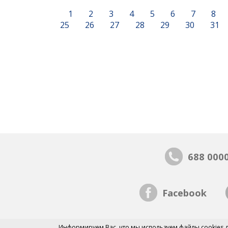
1
2
3
4
5
6
7
8
25
26
27
28
29
30
31
688 000
Facebook
Информируем Вас, что мы
используем файлы cookies
д