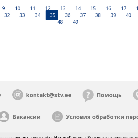
9
10
11
12
13
14
15
16
17
32
33
34
35
36
37
38
39
40
48
49
0
kontakt@stv.ee
Помощь
Вакансии
Условия обработки пер
ля улучшения нашего сайта. Нажав «Принять» Вы даете разрешение испо