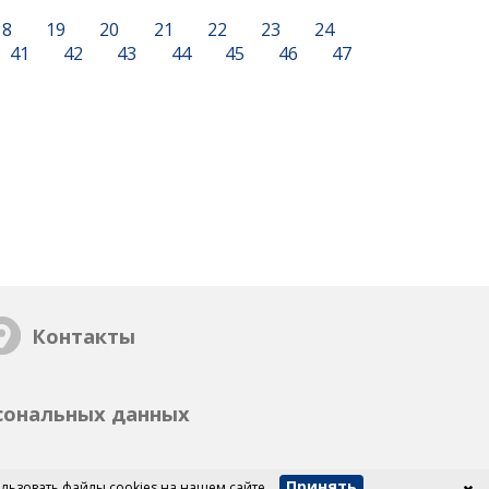
18
19
20
21
22
23
24
41
42
43
44
45
46
47
Контакты
сональных данных
Принять
льзовать файлы cookies на нашем сайте.