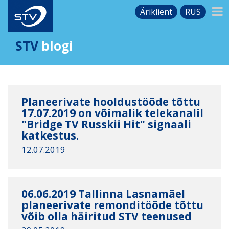
Äriklient
RUS
STV
blogi
Planeerivate hooldustööde tõttu
17.07.2019 on võimalik telekanalil
"Bridge TV Russkii Hit" signaali
katkestus.
12.07.2019
06.06.2019 Tallinna Lasnamäel
planeerivate remonditööde tõttu
võib olla häiritud STV teenused