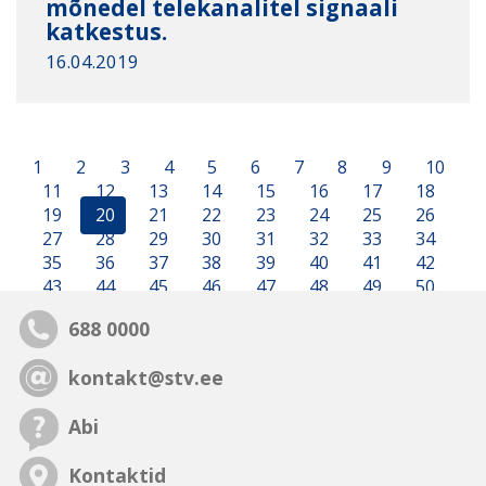
mõnedel telekanalitel signaali
katkestus.
16.04.2019
1
2
3
4
5
6
7
8
9
10
11
12
13
14
15
16
17
18
19
20
21
22
23
24
25
26
27
28
29
30
31
32
33
34
35
36
37
38
39
40
41
42
43
44
45
46
47
48
49
50
688 0000
kontakt@stv.ee
Abi
Kontaktid