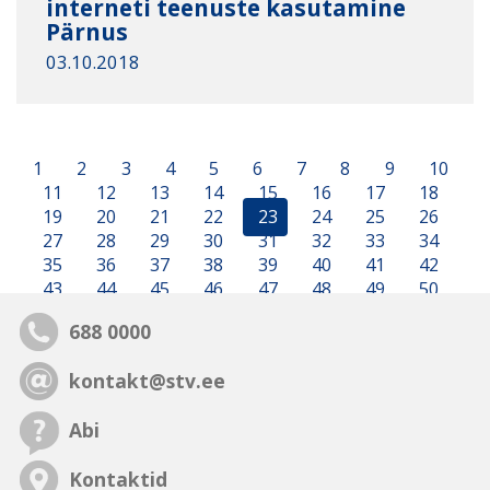
interneti teenuste kasutamine
Pärnus
03.10.2018
1
2
3
4
5
6
7
8
9
10
11
12
13
14
15
16
17
18
19
20
21
22
23
24
25
26
27
28
29
30
31
32
33
34
35
36
37
38
39
40
41
42
43
44
45
46
47
48
49
50
688 0000
kontakt@stv.ee
Abi
Kontaktid