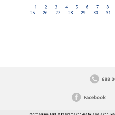
1
2
3
4
5
6
7
8
25
26
27
28
29
30
31
688 0
Facebook
Informeerime Teid, et
kasutame cookies faile
meie kodulehe