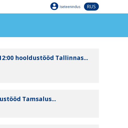
RUS
Iseteenindus
-12:00 hooldustööd Tallinnas...
dustööd Tamsalus...