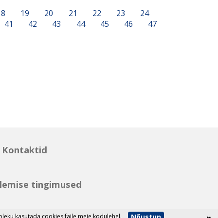
18
19
20
21
22
23
24
41
42
43
44
45
46
47
Kontaktid
lemise tingimused
Nõustun
eku kasutada cookies faile meie kodulehel.