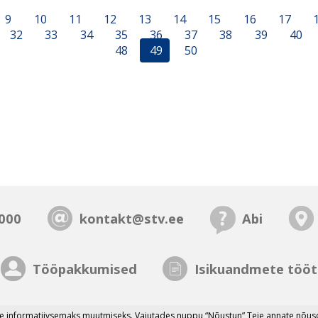
9
10
11
12
13
14
15
16
17
32
33
34
35
36
37
38
39
40
48
49
50
000
kontakt@stv.ee
Abi
Tööpakkumised
Isikuandmete tööt
 informatiivsemaks muutmiseks. Vajutades nuppu “Nõustun” Teie annate nõusol