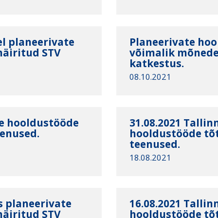
l planeerivate
Planeerivate hoo
häiritud STV
võimalik mõnede 
katkestus.
08.10.2021
te hooldustööde
31.08.2021 Tallin
eenused.
hooldustööde tõt
teenused.
18.08.2021
s planeerivate
16.08.2021 Tallin
häiritud STV
hooldustööde tõt