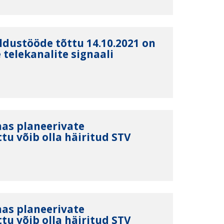
ldustööde tõttu 14.10.2021 on
telekanalite signaali
nas planeerivate
tu võib olla häiritud STV
nas planeerivate
tu võib olla häiritud STV