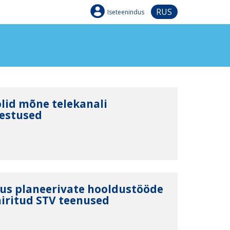
RUS
Iseteenindus
olid mõne telekanali
kestused
us planeerivate hooldustööde
äiritud STV teenused