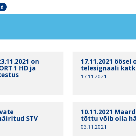
ed
23.11.2021 on
17.11.2021 öösel 
ORT 1 HD ja
telesignaali kat
kestus
17.11.2021
ivate
10.11.2021 Maard
häiritud STV
tõttu võib olla h
03.11.2021