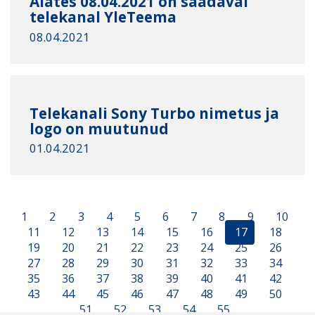
Alates 08.04.2021 on saadaval
telekanal YleTeema
08.04.2021
Тelekanali Sony Turbo nimetus ja
logo on muutunud
01.04.2021
1
2
3
4
5
6
7
8
9
10
11
12
13
14
15
16
17
18
19
20
21
22
23
24
25
26
27
28
29
30
31
32
33
34
35
36
37
38
39
40
41
42
43
44
45
46
47
48
49
50
51
52
53
54
55