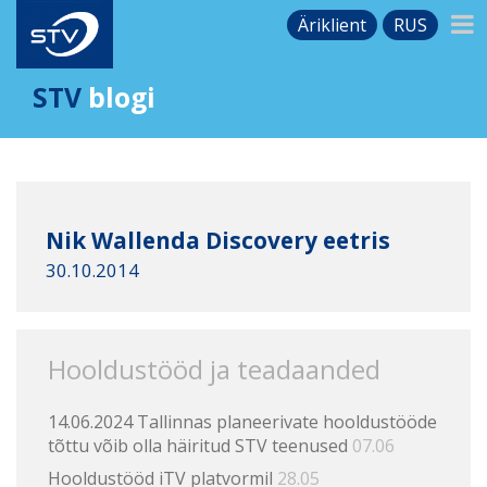
Äriklient
RUS
STV
blogi
Nik Wallenda Discovery eetris
30.10.2014
Hooldustööd ja teadaanded
14.06.2024 Tallinnas planeerivate hooldustööde
tõttu võib olla häiritud STV teenused
07.06
Hooldustööd iTV platvormil
28.05