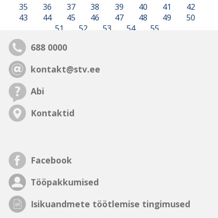
35
36
37
38
39
40
41
42
43
44
45
46
47
48
49
50
51
52
53
54
55
688 0000
kontakt@stv.ee
Abi
Kontaktid
Facebook
Tööpakkumised
Isikuandmete töötlemise tingimused