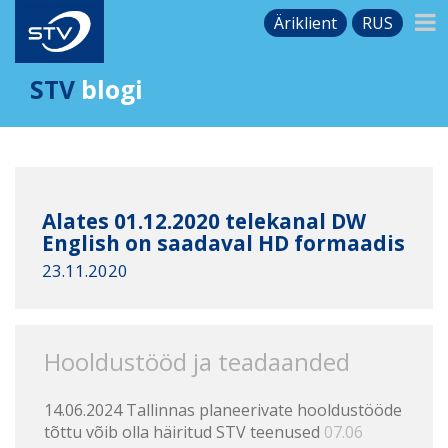
Äriklient
RUS
STV
blogi
Alates 01.12.2020 telekanal DW
English on saadaval HD formaadis
23.11.2020
Hooldustööd ja teadaanded
14.06.2024 Tallinnas planeerivate hooldustööde
tõttu võib olla häiritud STV teenused
07.06