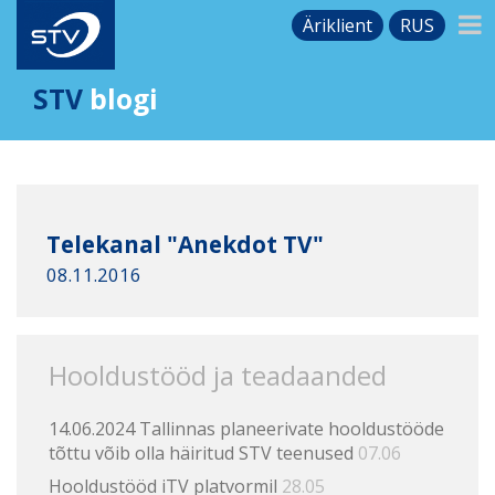
Äriklient
RUS
STV
blogi
Telekanal "Anekdot TV"
08.11.2016
Hooldustööd ja teadaanded
14.06.2024 Tallinnas planeerivate hooldustööde
tõttu võib olla häiritud STV teenused
07.06
Hooldustööd iTV platvormil
28.05