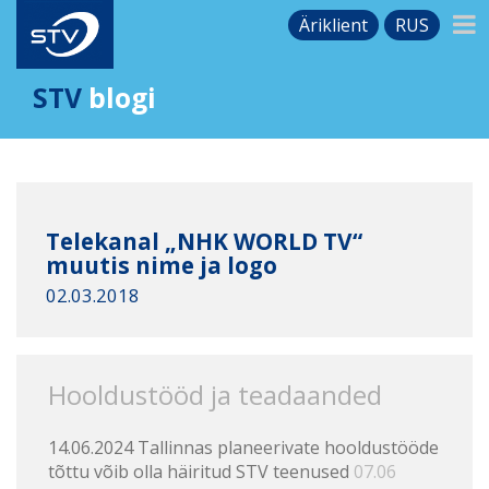
Äriklient
RUS
STV
blogi
Telekanal „NHK WORLD TV“
muutis nime ja logo
02.03.2018
Hooldustööd ja teadaanded
14.06.2024 Tallinnas planeerivate hooldustööde
tõttu võib olla häiritud STV teenused
07.06