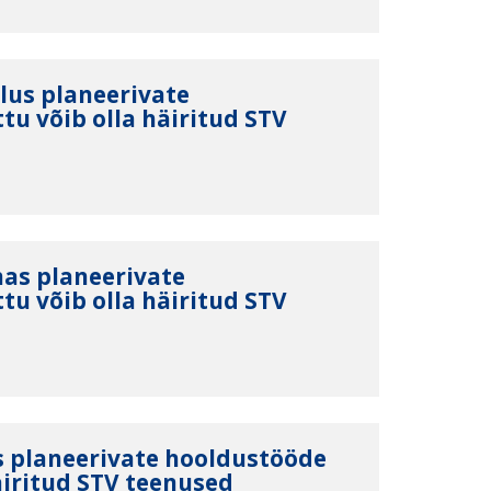
lus planeerivate
tu võib olla häiritud STV
nas planeerivate
tu võib olla häiritud STV
s planeerivate hooldustööde
äiritud STV teenused