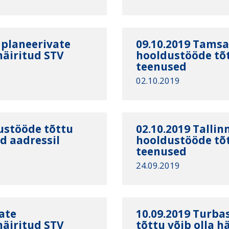
 planeerivate
09.10.2019 Tamsa
häiritud STV
hooldustööde tõt
teenused
02.10.2019
dustööde tõttu
02.10.2019 Tallin
ed aadressil
hooldustööde tõt
teenused
24.09.2019
vate
10.09.2019 Turba
häiritud STV
tõttu võib olla h