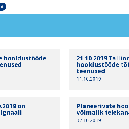
ed
te hooldustööde
21.10.2019 Tallin
teenused
hooldustööde tõt
teenused
11.10.2019
0.2019 on
Planeerivate hoo
signaali
võimalik telekana
07.10.2019