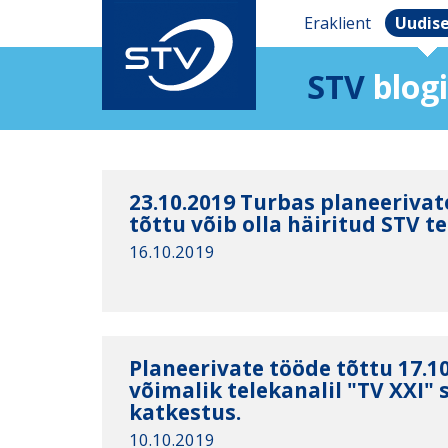
Eraklient
Uudis
STV
blogi
23.10.2019 Turbas planeeriva
tõttu võib olla häiritud STV 
16.10.2019
Planeerivate tööde tõttu 17.1
võimalik telekanalil "TV XXI" 
katkestus.
10.10.2019