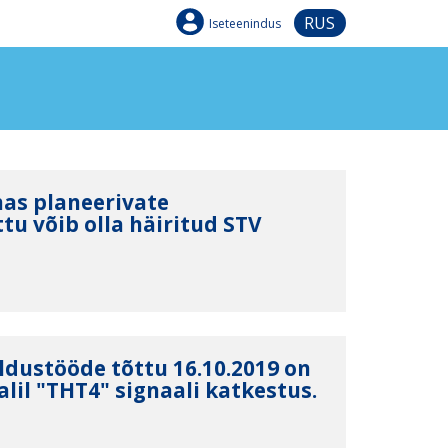
RUS
Iseteenindus
nas planeerivate
tu võib olla häiritud STV
ldustööde tõttu 16.10.2019 on
lil "ТНТ4" signaali katkestus.