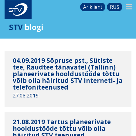
Äriklient
RUS
STV
blogi
04.09.2019 Sõpruse pst., Sütiste
tee, Raudtee tänavatel (Tallinn)
planeerivate hooldustööde tõttu
võib olla häiritud STV interneti- ja
telefoniteenused
27.08.2019
21.08.2019 Tartus planeerivate
hooldustööde tõttu võib olla
häiritud STV teenused