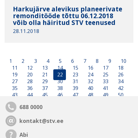
Harkujärve alevikus planeerivate
remonditööde tõttu 06.12.2018
võib olla häiritud STV teenused
28.11.2018
1
2
3
4
5
6
7
8
9
10
11
12
13
14
15
16
17
18
19
20
21
22
23
24
25
26
27
28
29
30
31
32
33
34
35
36
37
38
39
40
41
42
43
44
45
46
47
48
49
50
688 0000
kontakt@stv.ee
Abi