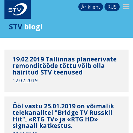
Äriklient
RUS
STV
blogi
19.02.2019 Tallinnas planeerivate
remonditööde tõttu võib olla
häiritud STV teenused
12.02.2019
Ööl vastu 25.01.2019 on võimalik
telekanalitel "Bridge TV Russkii
Hit", «RTG TV» ja «RTG HD»
signaali katkestus.