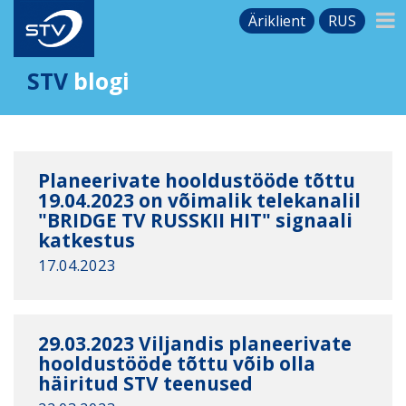
Äriklient
RUS
STV
blogi
Planeerivate hooldustööde tõttu
19.04.2023 on võimalik telekanalil
"BRIDGE TV RUSSKII HIT" signaali
katkestus
17.04.2023
29.03.2023 Viljandis planeerivate
hooldustööde tõttu võib olla
häiritud STV teenused