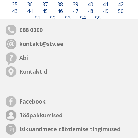
35
36
37
38
39
40
41
42
43
44
45
46
47
48
49
50
51
52
53
54
55
688 0000
kontakt@stv.ee
Abi
Kontaktid
Facebook
Tööpakkumised
Isikuandmete töötlemise tingimused