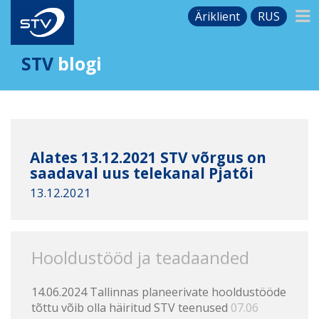
Äriklient
RUS
STV
blogi
Alates 13.12.2021 STV võrgus on
saadaval uus telekanal Pjatõi
13.12.2021
Hooldustööd ja teadaanded
14.06.2024 Tallinnas planeerivate hooldustööde
tõttu võib olla häiritud STV teenused
07.06