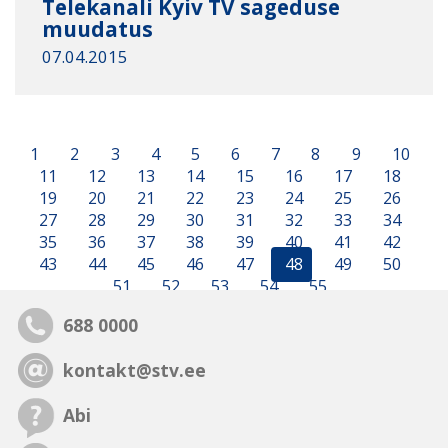
Telekanali Kyiv TV sageduse
muudatus
07.04.2015
1
2
3
4
5
6
7
8
9
10
11
12
13
14
15
16
17
18
19
20
21
22
23
24
25
26
27
28
29
30
31
32
33
34
35
36
37
38
39
40
41
42
43
44
45
46
47
48
49
50
51
52
53
54
55
688 0000
kontakt@stv.ee
Abi