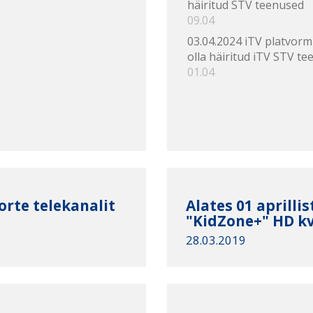
häiritud STV teenused
09.04
03.04.2024 iTV platvorm
olla häiritud iTV STV te
01.04
oorte telekanalit
Alates 01 aprilli
"KidZone+" HD kv
28.03.2019