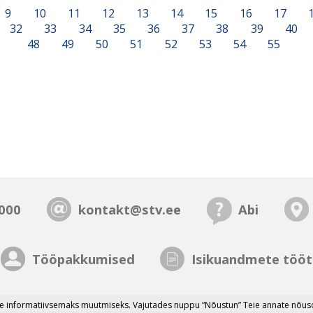
9
10
11
12
13
14
15
16
17
32
33
34
35
36
37
38
39
40
48
49
50
51
52
53
54
55
000
kontakt@stv.ee
Abi
Tööpakkumised
Isikuandmete tööt
 informatiivsemaks muutmiseks. Vajutades nuppu “Nõustun” Teie annate nõusol