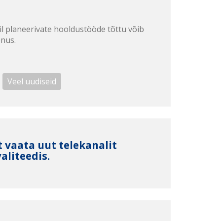
il planeerivate hooldustööde tõttu võib
enus.
Veel uudiseid
st vaata uut telekanalit
aliteedis.