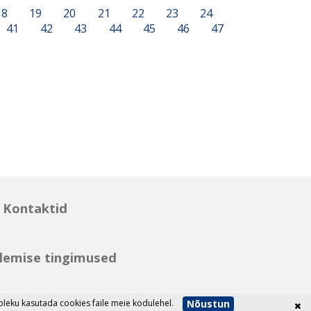
18
19
20
21
22
23
24
41
42
43
44
45
46
47
Kontaktid
lemise tingimused
Nõustun
eku kasutada cookies faile meie kodulehel.