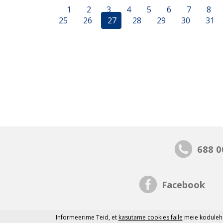
1
2
3
4
5
6
7
8
25
26
27
28
29
30
31
688 0
Facebook
Informeerime Teid, et
kasutame cookies faile
meie kodulehe