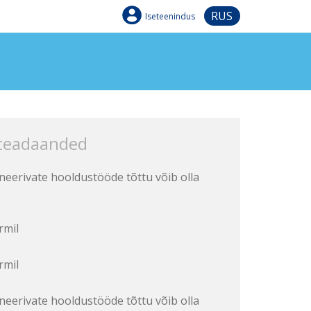
RUS
Iseteenindus
 teadaanded
aneerivate hooldustööde tõttu võib olla
rmil
rmil
aneerivate hooldustööde tõttu võib olla