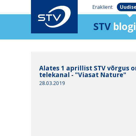
Eraklient
Uudis
STV
blogi
Alates 1 aprillist STV võrgus 
telekanal - "Viasat Nature"
28.03.2019