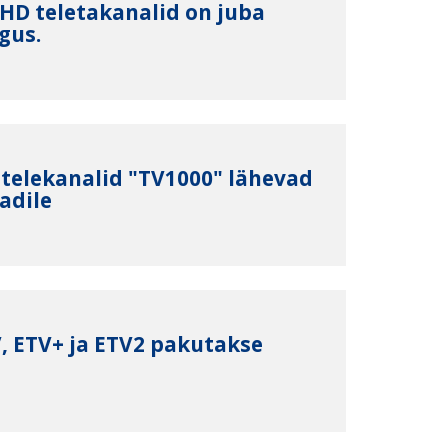
 HD teletakanalid on juba
gus.
9 telekanalid "TV1000" lähevad
adile
V, ETV+ ja ETV2 pakutakse