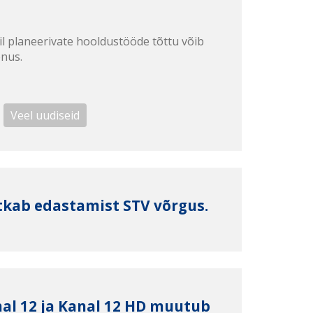
il planeerivate hooldustööde tõttu võib
enus.
Veel uudiseid
tkab edastamist STV võrgus.
nal 12 ja Kanal 12 HD muutub