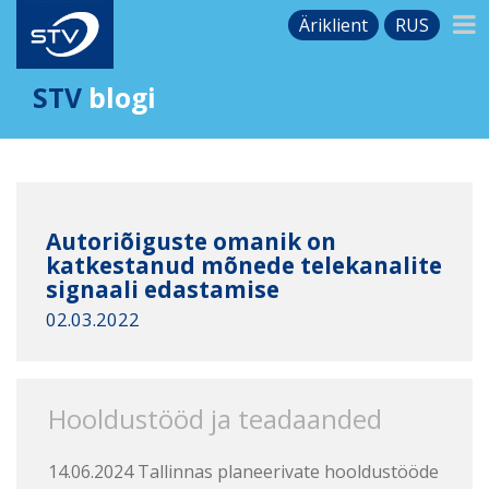
Äriklient
RUS
STV
blogi
Autoriõiguste omanik on
katkestanud mõnede telekanalite
signaali edastamise
02.03.2022
Hooldustööd ja teadaanded
14.06.2024 Tallinnas planeerivate hooldustööde