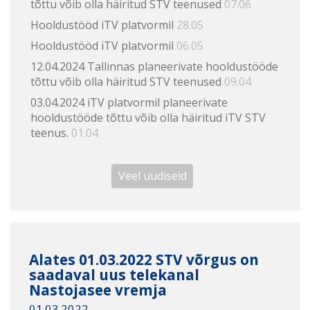
tõttu võib olla häiritud STV teenused
07.06
Hooldustööd iTV platvormil
28.05
Hooldustööd iTV platvormil
06.05
12.04.2024 Tallinnas planeerivate hooldustööde
tõttu võib olla häiritud STV teenused
09.04
03.04.2024 iTV platvormil planeerivate
hooldustööde tõttu võib olla häiritud iTV STV
teenus.
01.04
Veel uudiseid
Alates 01.03.2022 STV võrgus on
saadaval uus telekanal
Nastojasee vremja
01.03.2022