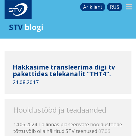
Äriklient
RUS
STV
blogi
Hakkasime transleerima digi tv
pakettides telekanalit "THT4".
21.08.2017
Hooldustööd ja teadaanded
14.06.2024 Tallinnas planeerivate hooldustööde
tõttu võib olla häiritud STV teenused
07.06