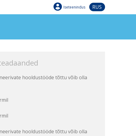
RUS
Iseteenindus
 teadaanded
aneerivate hooldustööde tõttu võib olla
rmil
rmil
aneerivate hooldustööde tõttu võib olla