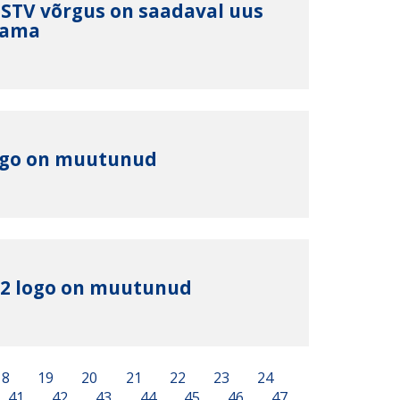
1 STV võrgus on saadaval uus
rama
logo on muutunud
 2 logo on muutunud
18
19
20
21
22
23
24
41
42
43
44
45
46
47