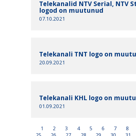
Telekanalid NTV Serial, NTV St
logod on muutunud
07.10.2021
Telekanali TNT logo on muut
20.09.2021
Telekanali KHL logo on muut
01.09.2021
1
2
3
4
5
6
7
8
25
26
27
28
29
30
31