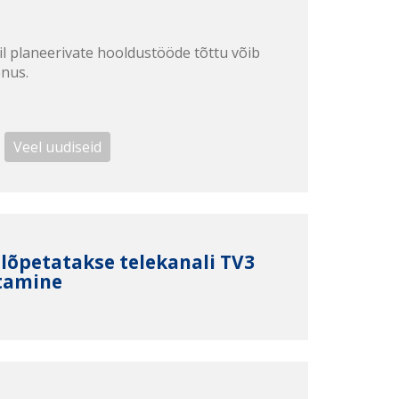
il planeerivate hooldustööde tõttu võib
enus.
Veel uudiseid
 lõpetatakse telekanali TV3
tamine