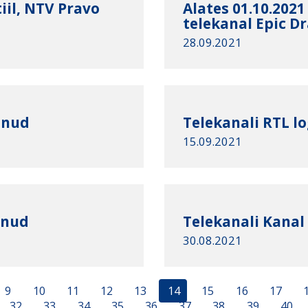
iil, NTV Pravo
Alates 01.10.202
telekanal Epic D
28.09.2021
unud
Telekanali RTL 
15.09.2021
unud
Telekanali Kanal
30.08.2021
9
10
11
12
13
14
15
16
17
32
33
34
35
36
37
38
39
40