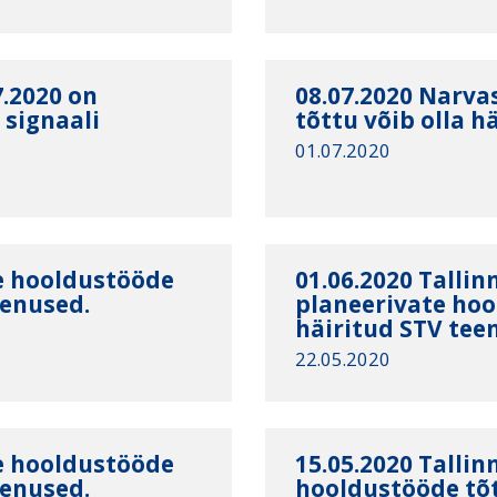
7.2020 on
08.07.2020 Narva
 signaali
tõttu võib olla h
01.07.2020
te hooldustööde
01.06.2020 Talli
eenused.
planeerivate hoo
häiritud STV tee
22.05.2020
te hooldustööde
15.05.2020 Tallin
eenused.
hooldustööde tõt