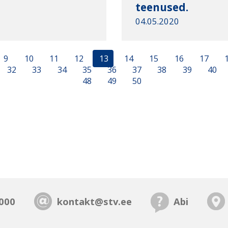
teenused.
04.05.2020
9
10
11
12
13
14
15
16
17
32
33
34
35
36
37
38
39
40
48
49
50
000
kontakt@stv.ee
Abi