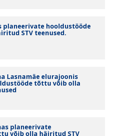
s planeerivate hooldustööde
äiritud STV teenused.
nna Lasnamäe elurajoonis
ldustööde tõttu võib olla
nused
nas planeerivate
tu võib olla häiritud STV