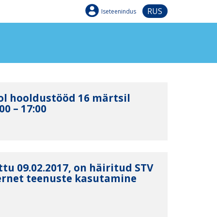
RUS
Iseteenindus
ol hooldustööd 16 märtsil
0 – 17:00
tu 09.02.2017, on häiritud STV
ternet teenuste kasutamine