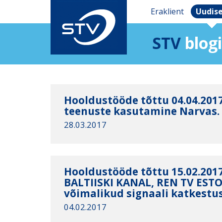
Eraklient
Uudis
STV
blogi
Hooldustööde tõttu 04.04.2017
teenuste kasutamine Narvas.
28.03.2017
Hooldustööde tõttu 15.02.201
BALTIISKI KANAL, REN TV EST
võimalikud signaali katkestu
04.02.2017