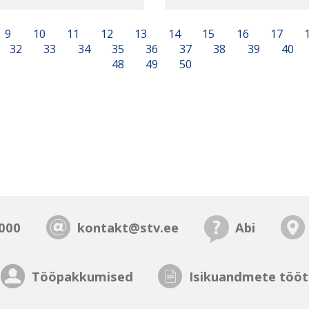
9
10
11
12
13
14
15
16
17
32
33
34
35
36
37
38
39
40
48
49
50
000
kontakt@stv.ee
Abi
Tööpakkumised
Isikuandmete tööt