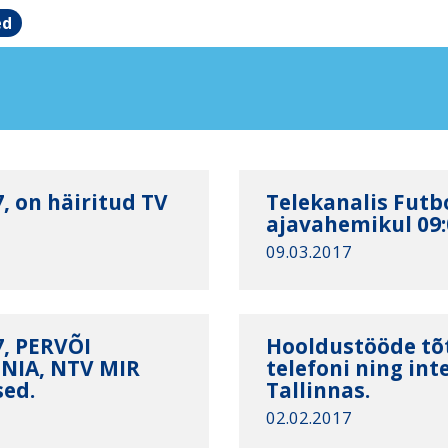
ed
, on häiritud TV
Telekanalis Futb
ajavahemikul 09:0
09.03.2017
7, PERVÕI
Hooldustööde tõt
ONIA, NTV MIR
telefoni ning in
sed.
Tallinnas.
02.02.2017