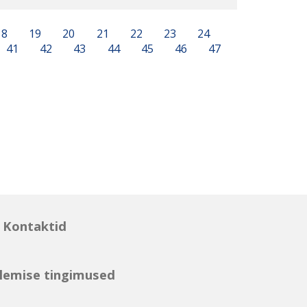
18
19
20
21
22
23
24
41
42
43
44
45
46
47
Kontaktid
lemise tingimused