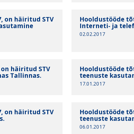
, on häiritud STV
Hooldustööde tõt
kasutamine
Interneti- ja te
02.02.2017
 on häiritud STV
Hooldustööde tõt
as Tallinnas.
teenuste kasutam
17.01.2017
, on häiritud STV
Hooldustööde tõt
s.
teenuste kasutam
06.01.2017