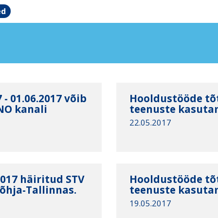
ed
- 01.06.2017 võib
Hooldustööde tõt
O kanali
teenuste kasuta
22.05.2017
017 häiritud STV
Hooldustööde tõt
hja-Tallinnas.
teenuste kasuta
19.05.2017