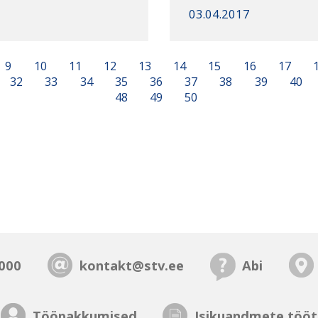
03.04.2017
9
10
11
12
13
14
15
16
17
32
33
34
35
36
37
38
39
40
48
49
50
000
kontakt@stv.ee
Abi
Tööpakkumised
Isikuandmete tööt