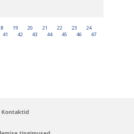
18
19
20
21
22
23
24
41
42
43
44
45
46
47
Kontaktid
lemise tingimused