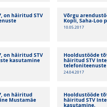
, on häiritud STV
Võrgu arendustö
eenuste
Kopli, Saha-Loo p
10.05.2017
, on häiritud STV
Hooldustööde tõt
nuste kasutamine
häiritud STV Inter
telefoniteenuste
24.04.2017
, on häiritud
Hooldustööde tõt
mine Mustamäe
häiritud STV Inte
kasutamine.