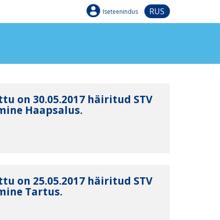
RUS
Iseteenindus
tu on 30.05.2017 häiritud STV
mine Haapsalus.
tu on 25.05.2017 häiritud STV
mine Tartus.