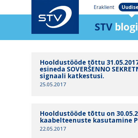
Eraklient
Uudis
STV
blogi
Hooldustööde tõttu 31.05.2017 
esineda SOVERŠENNO SEKRETN
signaali katkestusi.
25.05.2017
Hooldustööde tõttu on 30.05.2
kaabelteenuste kasutamine Põ
22.05.2017