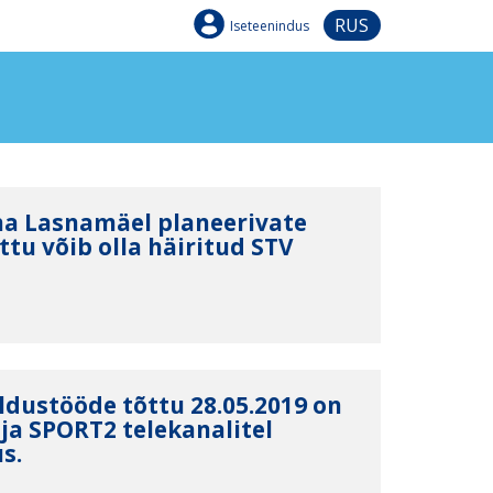
RUS
Iseteenindus
nna Lasnamäel planeerivate
tu võib olla häiritud STV
ldustööde tõttu 28.05.2019 on
ja SPORT2 telekanalitel
s.