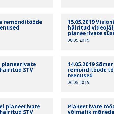
te remonditööde
15.05.2019 Vision
teenused
häiritud videojä
planeerivate sü
08.05.2019
s planeerivate
14.05.2019 Sõmer
häiritud STV
remonditööde tõt
teenused
06.05.2019
el planeerivate
Planeerivate tööd
häiritud STV
võimalik mõnedel