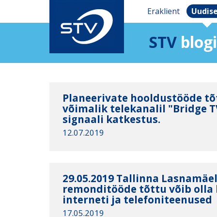
Eraklient
Uudis
STV
blogi
Planeerivate hooldustööde tõt
võimalik telekanalil "Bridge T
signaali katkestus.
12.07.2019
29.05.2019 Tallinna Lasnamäel
remonditööde tõttu võib olla 
interneti ja telefoniteenused
17.05.2019