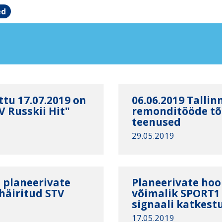
ed
tu 17.07.2019 on
06.06.2019 Talli
V Russkii Hit"
remonditööde tõt
teenused
29.05.2019
 planeerivate
Planeerivate hoo
häiritud STV
võimalik SPORT1 
signaali katkestu
17.05.2019