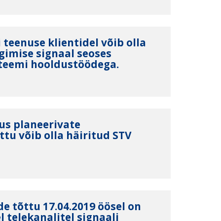
i teenuse klientidel võib olla
lgimise signaal seoses
steemi hooldustöödega.
us planeerivate
tu võib olla häiritud STV
e tõttu 17.04.2019 öösel on
 telekanalitel signaali