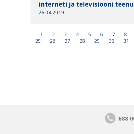
interneti ja televisiooni teen
26.04.2019
1
2
3
4
5
6
7
8
25
26
27
28
29
30
31
688 0