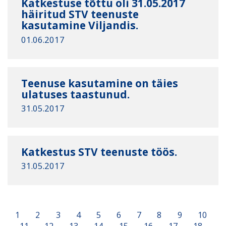
Katkestuse tõttu oli 31.05.2017
häiritud STV teenuste
kasutamine Viljandis.
01.06.2017
Teenuse kasutamine on täies
ulatuses taastunud.
31.05.2017
Katkestus STV teenuste töös.
31.05.2017
1
2
3
4
5
6
7
8
9
10