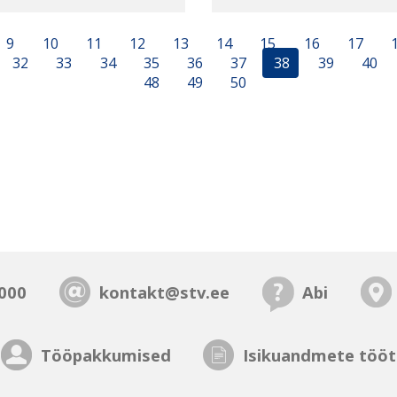
9
10
11
12
13
14
15
16
17
32
33
34
35
36
37
38
39
40
48
49
50
000
kontakt@stv.ee
Abi
Tööpakkumised
Isikuandmete tööt