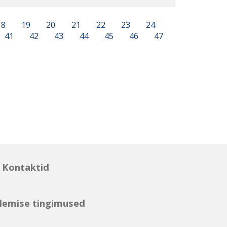
18
19
20
21
22
23
24
41
42
43
44
45
46
47
Kontaktid
lemise tingimused