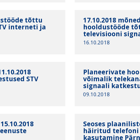
ustööde tõttu
17.10.2018 mõned
TV interneti ja
hooldustööde tõt
televisiooni sign
16.10.2018
11.10.2018
Planeerivate hoo
kestused STV
võimalik telekan
signaali katkestu
09.10.2018
 15.10.2018
Seoses plaanilist
 teenuste
häiritud telefoni
kasutamine Pär