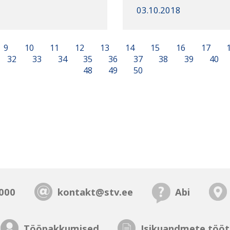
03.10.2018
9
10
11
12
13
14
15
16
17
32
33
34
35
36
37
38
39
40
48
49
50
000
kontakt@stv.ee
Abi
Tööpakkumised
Isikuandmete tööt