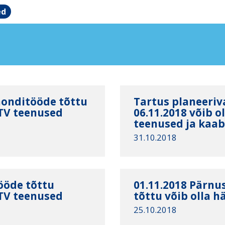
ed
monditööde tõttu
Tartus planeeriv
STV teenused
06.11.2018 võib o
teenused ja kaab
31.10.2018
ööde tõttu
01.11.2018 Pärnu
STV teenused
tõttu võib olla h
25.10.2018