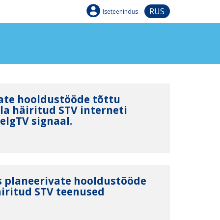
RUS
Iseteenindus
ate hooldustööde tõttu
lla häiritud STV interneti
elgTV signaal.
s planeerivate hooldustööde
äiritud STV teenused