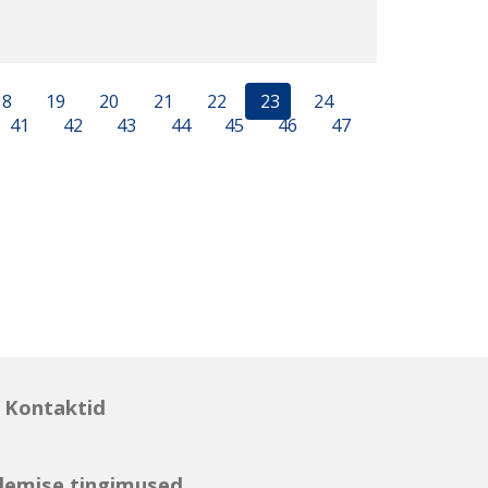
18
19
20
21
22
23
24
41
42
43
44
45
46
47
Kontaktid
lemise tingimused