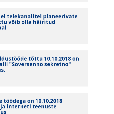
el telekanalitel planeerivate
tu võib olla häiritud
aal
ldustööde tõttu 10.10.2018 on
alil "Soversenno sekretno"
s.
e töödega on 10.10.2018
 ja interneti teenuste
nus