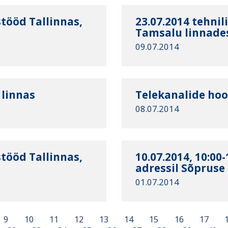
stööd Tallinnas,
23.07.2014 tehnil
Tamsalu linnade
09.07.2014
 linnas
Telekanalide hoo
08.07.2014
stööd Tallinnas,
10.07.2014, 10:00
adressil Sõpruse p
01.07.2014
9
10
11
12
13
14
15
16
17