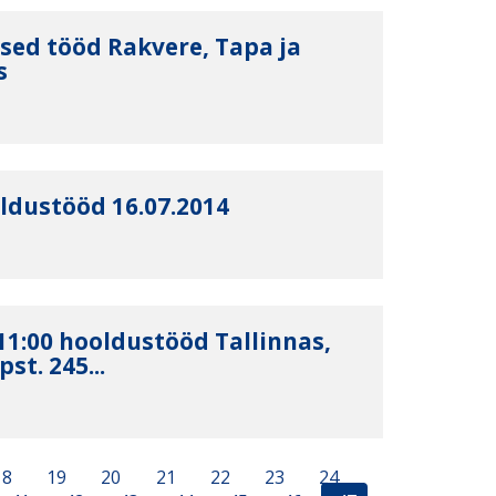
ised tööd Rakvere, Tapa ja
s
ldustööd 16.07.2014
-11:00 hooldustööd Tallinnas,
st. 245...
18
19
20
21
22
23
24