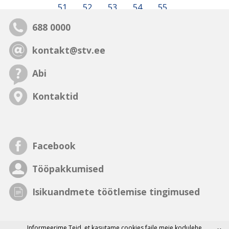
51
52
53
54
55
688 0000
kontakt@stv.ee
Abi
Kontaktid
Facebook
Tööpakkumised
Isikuandmete töötlemise tingimused
Informeerime Teid, et
kasutame cookies faile
meie kodulehe