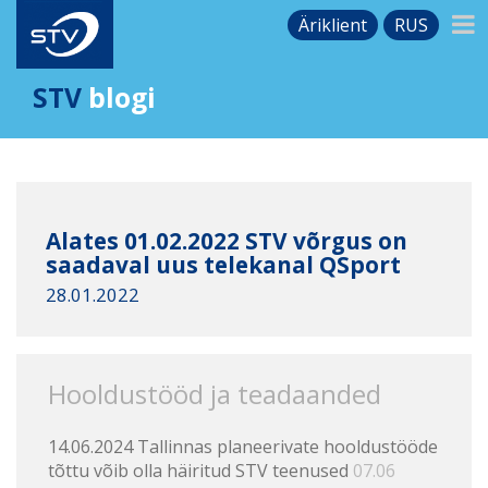
Äriklient
RUS
STV
blogi
Alates 01.02.2022 STV võrgus on
saadaval uus telekanal QSport
28.01.2022
Hooldustööd ja teadaanded
14.06.2024 Tallinnas planeerivate hooldustööde
tõttu võib olla häiritud STV teenused
07.06