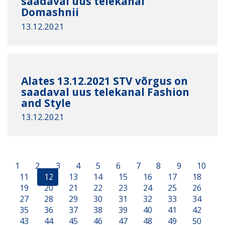
saadaval uus telekanal
Domashnii
13.12.2021
Alates 13.12.2021 STV võrgus on
saadaval uus telekanal Fashion
and Style
13.12.2021
1
2
3
4
5
6
7
8
9
10
11
12
13
14
15
16
17
18
19
20
21
22
23
24
25
26
27
28
29
30
31
32
33
34
35
36
37
38
39
40
41
42
43
44
45
46
47
48
49
50