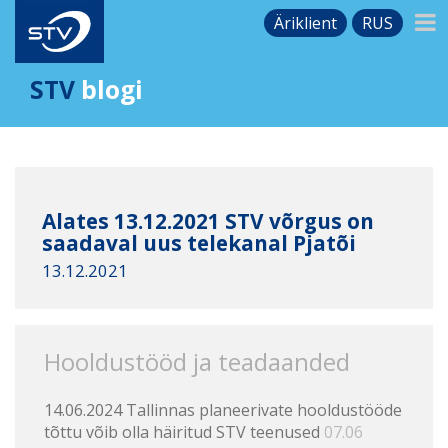
Äriklient
RUS
STV
blogi
Alates 13.12.2021 STV võrgus on
saadaval uus telekanal Pjatõi
13.12.2021
Hooldustööd ja teadaanded
14.06.2024 Tallinnas planeerivate hooldustööde
tõttu võib olla häiritud STV teenused
07.06