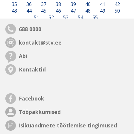
35
36
37
38
39
40
41
42
43
44
45
46
47
48
49
50
51
52
53
54
55
688 0000
kontakt@stv.ee
Abi
Kontaktid
Facebook
Tööpakkumised
Isikuandmete töötlemise tingimused